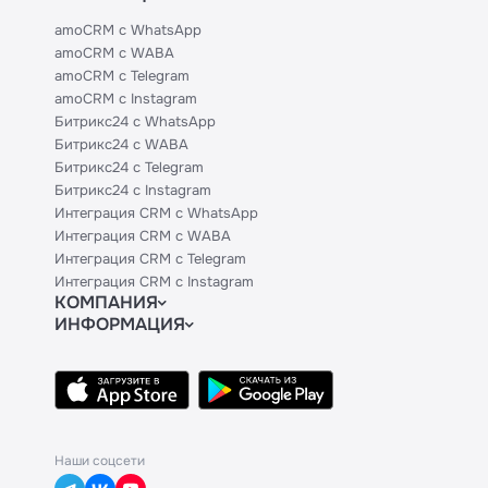
amoCRM с WhatsApp
amoCRM с WABA
amoCRM с Telegram
amoCRM с Instagram
Битрикс24 с WhatsApp
Битрикс24 с WABA
Битрикс24 с Telegram
Битрикс24 с Instagram
Интеграция CRM с WhatsApp
Интеграция CRM с WABA
Интеграция CRM с Telegram
Интеграция CRM с Instagram
КОМПАНИЯ
ИНФОРМАЦИЯ
Блог
Официальным партнерам
Гайды
Техническим партнерам
Контакты
Тарифы
Политики и соглашения
API
База знаний
Наши соцсети