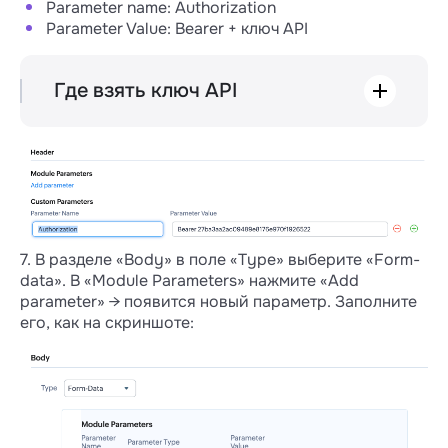
Parameter name: Authorization
Parameter Value: Bearer + ключ API
Где взять ключ API
В личном кабинете Wazzup. Перейдите в
настройки интеграции
→ вкладка
«Дополнительно». Внизу страницы
скопируйте ключ.
7. В разделе «Body» в поле «Type» выберите «Form-
data». В «Module Parameters» нажмите «Add
parameter» → появится новый параметр. Заполните
его, как на скриншоте: