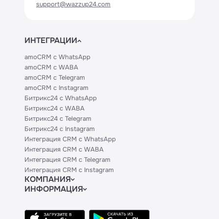
support@wazzup24.com
ИНТЕГРАЦИИ
amoCRM с WhatsApp
amoCRM с WABA
amoCRM с Telegram
amoCRM с Instagram
Битрикс24 с WhatsApp
Битрикс24 с WABA
Битрикс24 с Telegram
Битрикс24 с Instagram
Интеграция CRM с WhatsApp
Интеграция CRM с WABA
Интеграция CRM с Telegram
Интеграция CRM с Instagram
КОМПАНИЯ
ИНФОРМАЦИЯ
Блог
Официальным партнерам
Гайды
Техническим партнерам
Контакты