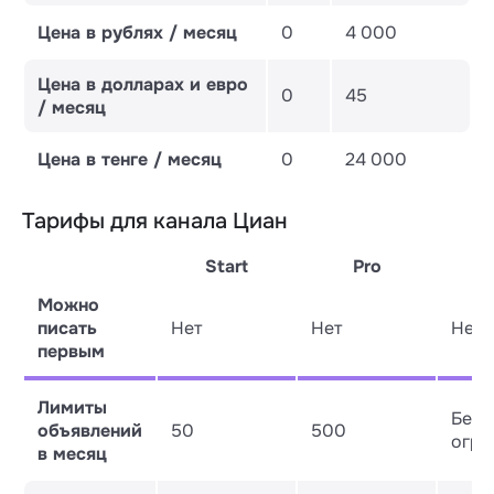
Цена в рублях / месяц
0
4 000
Цена в долларах и евро
0
45
/ месяц
Цена в тенге / месяц
0
24 000
Тарифы для канала Циан
Start
Pro
Можно
писать
Нет
Нет
Нет
первым
Лимиты
Без
объявлений
50
500
огра
в месяц