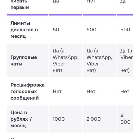
писать
Да
Нет
Да
первым
Лимиты
диалогов в
50
500
500
месяц
Да (в
Да (в
Да (в
Групповые
WhatsApp,
WhatsApp,
Viber
чаты
Viber -
Viber -
-
нет)
нет)
нет)
Расшифровка
голосовых
Нет
Нет
Нет
сообщений
Цена в
4
рублях /
1000
2 000
000
месяц