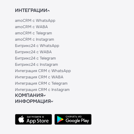
ИНТЕГРАЦИИ
amoCRM с WhatsApp
amoCRM с WABA
amoCRM с Telegram
amoCRM с Instagram
Битрикс24 с WhatsApp
Битрикс24 с WABA
Битрикс24 с Telegram
Битрикс24 с Instagram
Интеграция CRM с WhatsApp
Интеграция CRM с WABA
Интеграция CRM с Telegram
Интеграция CRM с Instagram
КОМПАНИЯ
ИНФОРМАЦИЯ
Блог
Официальным партнерам
Гайды
Техническим партнерам
Контакты
Тарифы
Политики и соглашения
API
База знаний