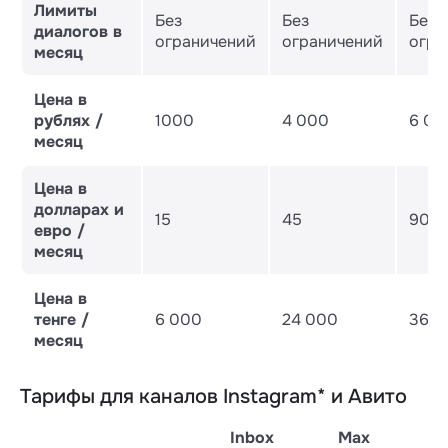
Лимиты
Без
Без
Без
диалогов в
ограничений
ограничений
огра
месяц
Цена в
рублях /
1000
4 000
6 00
месяц
Цена в
долларах и
15
45
90
евро /
месяц
Цена в
тенге /
6 000
24 000
36 0
месяц
Тарифы для каналов Instagram* и Авито
Inbox
Max