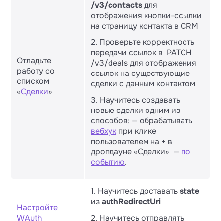
/v3/contacts
для
отображения кнопки-ссылки
на страницу контакта в CRM
2. Проверьте корректность
передачи ссылок в PATCH
Отладьте
/v3/deals для отображения
работу со
ссылок на существующие
списком
сделки с данным контактом
«
Сделки
»
3. Научитесь создавать
новые сделки одним из
способов: — обрабатывать
вебхук
при клике
пользователем на + в
дропдауне «Сделки» —
по
событию
.
1. Научитесь доставать
state
из
authRedirectUri
Настройте
WAuth
2. Научитесь отправлять