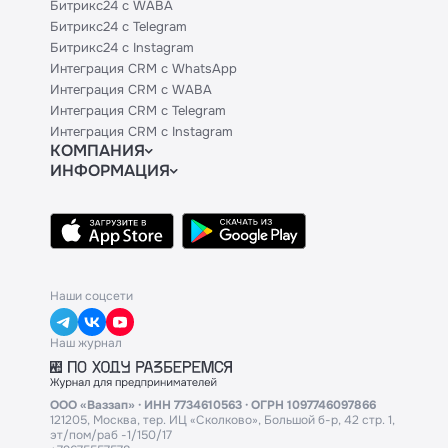
Битрикс24 с WABA
Битрикс24 с Telegram
Битрикс24 с Instagram
Интеграция CRM с WhatsApp
Интеграция CRM с WABA
Интеграция CRM с Telegram
Интеграция CRM с Instagram
КОМПАНИЯ
ИНФОРМАЦИЯ
Блог
Официальным партнерам
Гайды
Техническим партнерам
Контакты
Тарифы
Политики и соглашения
API
База знаний
Наши соцсети
Наш журнал
ООО «Ваззап» · ИНН 7734610563 · ОГРН 1097746097866
121205, Москва, тер. ИЦ «Сколково», Большой б-р, 42 стр. 1,
эт/пом/раб -1/150/17