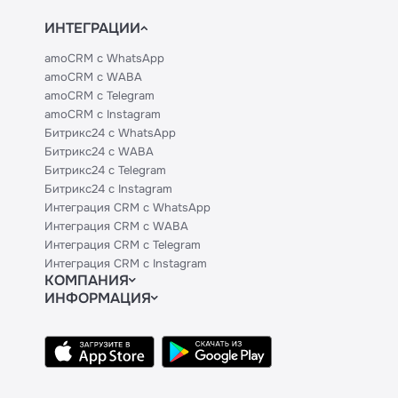
ИНТЕГРАЦИИ
amoCRM с WhatsApp
amoCRM с WABA
amoCRM с Telegram
amoCRM с Instagram
Битрикс24 с WhatsApp
Битрикс24 с WABA
Битрикс24 с Telegram
Битрикс24 с Instagram
Интеграция CRM с WhatsApp
Интеграция CRM с WABA
Интеграция CRM с Telegram
Интеграция CRM с Instagram
КОМПАНИЯ
ИНФОРМАЦИЯ
Блог
Официальным партнерам
Гайды
Техническим партнерам
Контакты
Тарифы
Политики и соглашения
API
База знаний