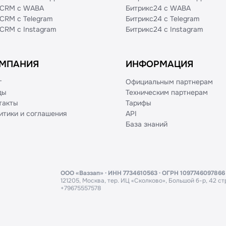
CRM с WABA
Битрикс24 с WABA
CRM с Telegram
Битрикс24 с Telegram
CRM с Instagram
Битрикс24 с Instagram
МПАНИЯ
ИНФОРМАЦИЯ
г
Официальным партнерам
ды
Техническим партнерам
такты
Тарифы
итики и соглашения
API
База знаний
ООО «Ваззап» · ИНН 7734610563 · ОГРН 1097746097866
121205, Москва, тер. ИЦ «Сколково», Большой б-р, 42 стр
+79675557578