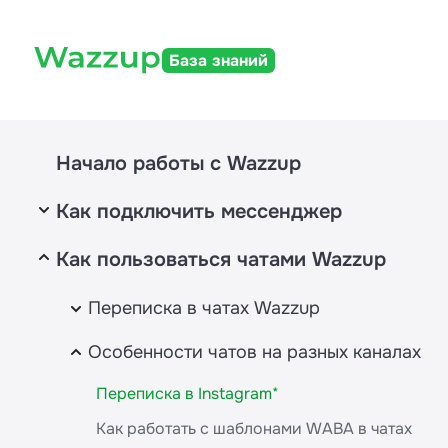
База знаний
Начало работы с Wazzup
Как подключить мессенджер
Как пользоваться чатами Wazzup
WhatsApp
WhatsApp
MAX
Переписка в чатах Wazzup
Интеграция с WABA и WhatsApp — отличия,
MAX
Telegram
Как устроены чаты Wazzup
Особенности чатов на разных каналах
условия, подключение, стоимость
MAX Bot
Возможности в диалогах
Telegram
WhatsApp (WABA)
Instagram
Переписка в Instagram*
Как редактировать и удалять сообщения в
Telegram Bot
Как и зачем подтверждать компанию в Meta*
Как работать с шаблонами WABA в чатах
Как подключить Instagram*
Другие мессенджеры
Wazzup