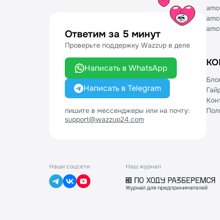
amo
Аспро.Cloud
amo
Flowlu
amo
Ответим за 5 минут
Проверьте поддержку Wazzup в деле
КО
Написать в WhatsApp
Бло
Написать в Telegram
Гай
Кон
пишите в мессенджеры или на почту:
Пол
support@wazzup24.com
Наши соцсети
Наш журнал