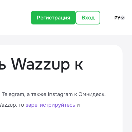
Регистрация
Вход
РУ
ь Wazzup к
Telegram, а также Instagram к Омнидеск.
Wazzup, то
зарегистрируйтесь
и