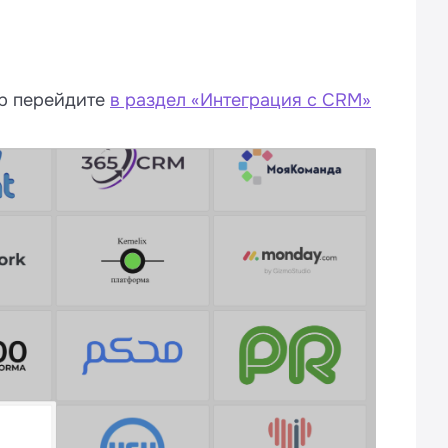
up перейдите
в раздел «Интеграция с CRM»