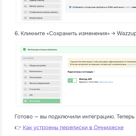
6. Кликните «Сохранить изменения» → Wazzup
Готово — вы подключили интеграцию. Теперь
👉
Как устроены переписки в Омнидеске