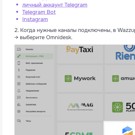
личный аккаунт Telegram
Telegram Bot
Instagram
2. Когда нужные каналы подключены, в Wazz
→ выберите Omnidesk.
M
4
а
и