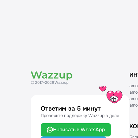
WAuth
Окно чатов
Webhooks
iframe для работы с каналами и шаблонами
Шаблоны WhatsApp Business API
Пользователи
Миграция пользователей API v2 на API v3
Сделки
Контакты
Счетчик неотвеченных
Воронки
ИН
Создание интеграции в маркетплейсе
© 2017–2026 Wazzup
amo
amo
amo
amo
Ответим за 5 минут
Проверьте поддержку Wazzup в деле
КО
Написать в WhatsApp
Бло