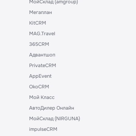
МойСклад (amgroup)
Мегаплан
KitCRM
MAG.Travel
365CRM
Адвантшоп
PrivateCRM
AppEvent
OkoCRM
Мой Класс
АвтоДилер Онлайн
МойСклад (NIRGUNA)
impulseCRM