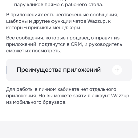
пару кликов прямо с рабочего стола.
В приложениях есть неотвеченные сообщения,
шаблоны и другие функции чатов Wazzup, к
которым привыкли менеджеры.
Все сообщения, которые продавец отправит из
приложений, подтянутся в CRM, и руководитель
сможет их посмотреть.
Преимущества приложений
👌 Интуитивно понятный интерфейс. У всех
приложений Wazzup классический
Для работы в личном кабинете нет отдельного
интерфейс мессенджера — продавцу не
приложения. Но вы можете зайти в аккаунт Wazzup
нужно учиться им пользоваться. Все
из мобильного браузера.
просто, понятно, привычно.
💬 Поддержка всех функций мессенджеров:
цитирование сообщений при ответе,
эмоджи, отправка картинок, видео,
документов и голосовых сообщений.