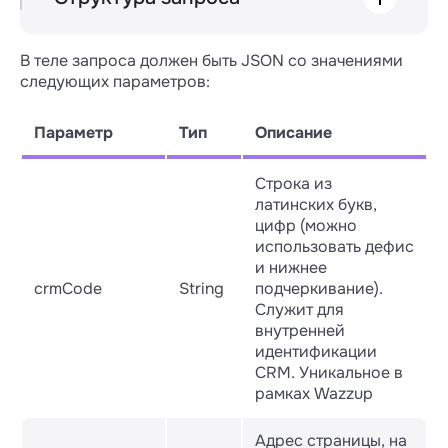
POST /v3/marketplace

В теле запроса должен быть JSON со значениями
├── crmCode

следующих параметров:
├── authRedirectUri

Параметр
Тип
Описание
Строка из
латинских букв,
цифр (можно
использовать дефис
и нижнее
crmCode
String
подчеркивание).
Служит для
внутренней
идентификации
CRM. Уникальное в
рамках Wazzup
Адрес страницы, на