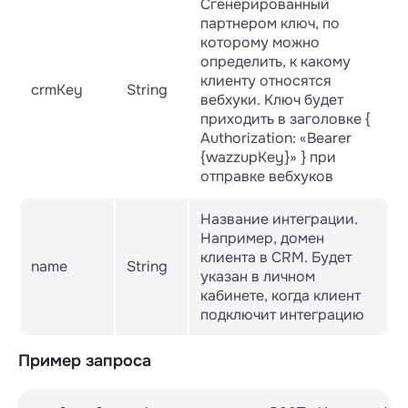
Сгенерированный
партнером ключ, по
которому можно
определить, к какому
клиенту относятся
crmKey
String
вебхуки. Ключ будет
приходить в заголовке {
Authorization: «Bearer
{wazzupKey}» } при
отправке вебхуков
Название интеграции.
Например, домен
клиента в CRM. Будет
name
String
указан в личном
кабинете, когда клиент
подключит интеграцию
Пример запроса