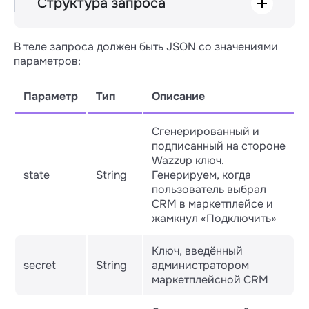
Структура запроса
POST /v3/connect/

В теле запроса должен быть JSON со значениями
├── state

параметров:
├── secret

├── crmKey

Параметр
Тип
Описание
Сгенерированный и
подписанный на стороне
Wazzup ключ.
state
String
Генерируем, когда
пользователь выбрал
CRM в маркетплейсе и
жамкнул «Подключить»
Ключ, введённый
secret
String
администратором
маркетплейсной CRM