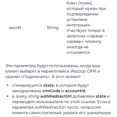
Ключ (токен),
который нужен при
подтверждении
установки
интеграции.
secret
String
Участвует только в
запросах «сервер —
сервер», клиенту
никогда не
отсылается
Эти параметры будут использованы, когда ваш
клиент выберет в маркетплейсе Wazzup CRM и
нажмет «Подключить». В этот момент:
сгенерируется
state
, в котором будут
закодированы
crmCode
и
accountId
;
в
query string
authRedirectUri
добавляем
state
и
переводим пользователя по этой ссылке. Если в
параметре authRedirectUri пусто, попросим
клиента самостоятельно указать его уникальную