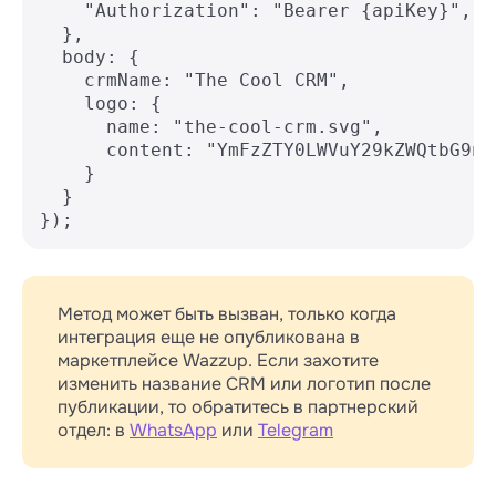
    "Authorization": "Bearer {apiKey}",

  },

  body: {

    crmName: "The Cool CRM",

    logo: {

      name: "the-cool-crm.svg",

      content: "YmFzZTY0LWVuY29kZWQtbG9nb
    }

  }

});
Метод может быть вызван, только когда
интеграция еще не опубликована в
маркетплейсе Wazzup. Если захотите
изменить название CRM или логотип после
публикации, то обратитесь в партнерский
отдел: в
WhatsApp
или
Telegram