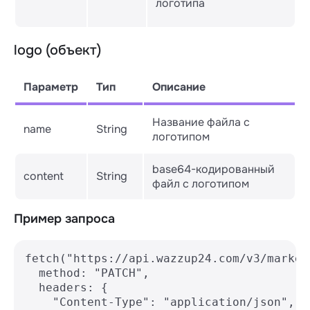
логотипа
logo (объект)
Параметр
Тип
Описание
Название файла с
name
String
логотипом
base64-кодированный
content
String
файл с логотипом
Пример запроса
fetch("https://api.wazzup24.com/v3/marketp
  method: "PATCH",

  headers: {

    "Content-Type": "application/json",
