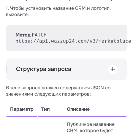
1. Чтобы установить название CRM и логотип,
вызовите:
Метод
PATCH
https://api.wazzup24.com/v3/marketplace
Структура запроса
PATCH /v3/marketplace

В теле запроса должен содержаться JSON со
├── crmName

значениями следующих параметров:
└── logo

    ├── name

Параметр
Тип
Описание
Публичное название
CRM, которое будет