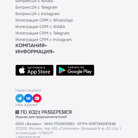
Битрикс24 с WABA
Битрикс24 с Telegram
Битрикс24 с Instagram
Интеграция CRM с WhatsApp
Интеграция CRM с WABA
Интеграция CRM с Telegram
Интеграция CRM с Instagram
КОМПАНИЯ
ИНФОРМАЦИЯ
Блог
Официальным партнерам
Гайды
Техническим партнерам
Контакты
Тарифы
Политики и соглашения
API
База знаний
Наши соцсети
Наш журнал
ООО «Ваззап» · ИНН 7734610563 · ОГРН 1097746097866
121205, Москва, тер. ИЦ «Сколково», Большой б-р, 42 стр. 1,
эт/пом/раб -1/150/17
+79675557578