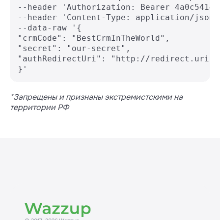
--header 'Authorization: Bearer 4a0с54145
--header 'Content-Type: application/json' 
--data-raw '{

"crmCode": "BestCrmInTheWorld",

"secret": "our-secret",

"authRedirectUri": "http://redirect.uri"

}'
*Запрещены и признаны экстремистскими на
территории РФ