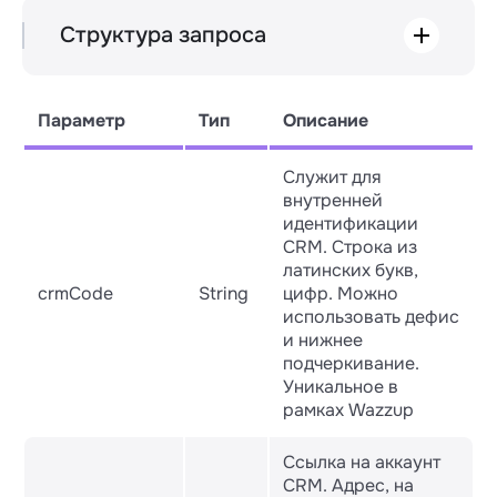
Структура запроса
POST /v3/marketplace

Параметр
Тип
Описание
├── crmCode

├── authRedirectUri

Служит для
внутренней
идентификации
CRM. Строка из
латинских букв,
crmCode
String
цифр. Можно
использовать дефис
и нижнее
подчеркивание.
Уникальное в
рамках Wazzup
Ссылка на аккаунт
CRM. Адрес, на