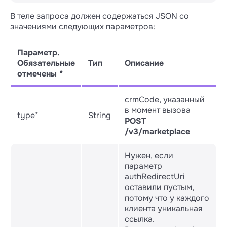
POST /v3/wauth

В теле запроса должен содержаться JSON со
├── type *

значениями следующих параметров:
Параметр.
Обязательные
Тип
Описание
отмечены *
crmCode, указанный
в момент вызова
type*
String
POST
/v3/marketplace
Нужен, если
параметр
authRedirectUri
оставили пустым,
потому что у каждого
клиента уникальная
ссылка.