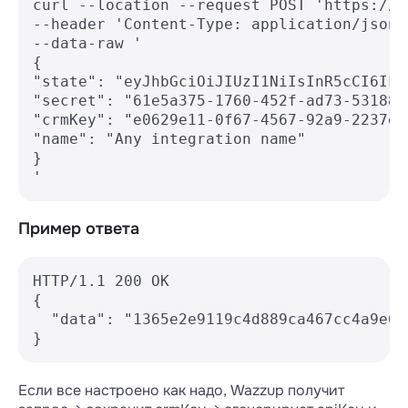
curl --location --request POST 'https://a
--header 'Content-Type: application/json' 
--data-raw '

{

"state": "eyJhbGciOiJIUzI1NiIsInR5cCI6Ikp
"secret": "61e5a375-1760-452f-ad73-5318844
"crmKey": "e0629e11-0f67-4567-92a9-2237e91
"name": "Any integration name"

}

'
Пример ответа
HTTP/1.1 200 OK

{

  "data": "1365e2e9119c4d889ca467cc4a9e6a4
}
Если все настроено как надо, Wazzup получит