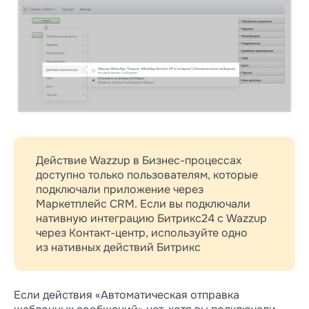
Действие Wazzup в Бизнес-процессах
доступно только пользователям, которые
подключали приложение через
Маркетплейс CRM. Если вы подключали
нативную интеграцию Битрикс24 с Wazzup
через Контакт-центр, используйте одно
из нативных действий Битрикс
Если действия «Автоматическая отправка