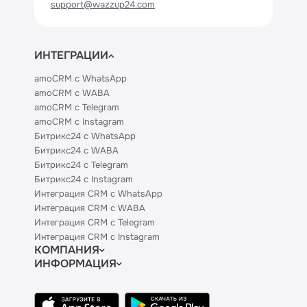
support@wazzup24.com
ИНТЕГРАЦИИ
amoCRM с WhatsApp
amoCRM с WABA
amoCRM с Telegram
amoCRM с Instagram
Битрикс24 с WhatsApp
Битрикс24 с WABA
Битрикс24 с Telegram
Битрикс24 с Instagram
Интеграция CRM с WhatsApp
Интеграция CRM с WABA
Интеграция CRM с Telegram
Интеграция CRM с Instagram
КОМПАНИЯ
ИНФОРМАЦИЯ
Блог
Официальным партнерам
Гайды
Техническим партнерам
Контакты