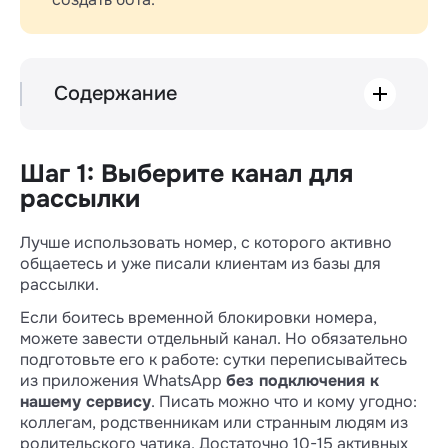
Содержание
Шаг 1: Выберите канал для рассылки
Шаг 2: Решите, по какой базе будете
рассылать сообщения
Шаг 1: Выберите канал для
Шаг 3: Подготовьте предложение,
рассылки
которое интересно вашей аудитории.
Шаг 4: Создайте в воронке amoCRM
Лучше использовать номер, с которого активно
новый этап
общаетесь и уже писали клиентам из базы для
Шаг 5: Создайте бота в новом этапе
рассылки.
Шаг 6: Перенесите базу клиентов в этап
с ботом
Если боитесь временной блокировки номера,
Если аккаунт все же заблокировали
можете завести отдельный канал. Но обязательно
подготовьте его к работе: сутки переписывайтесь
из приложения WhatsApp
без подключения к
нашему сервису
. Писать можно что и кому угодно:
коллегам, родственникам или странным людям из
родительского чатика. Достаточно 10-15 активных