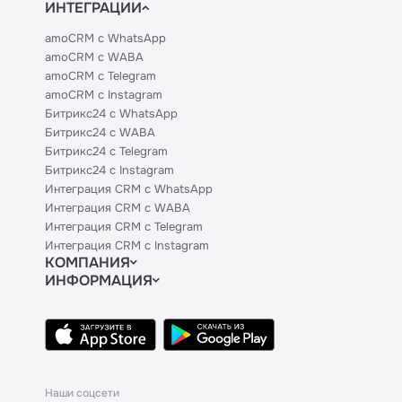
ИНТЕГРАЦИИ
amoCRM с WhatsApp
amoCRM с WABA
amoCRM с Telegram
amoCRM с Instagram
Битрикс24 с WhatsApp
Битрикс24 с WABA
Битрикс24 с Telegram
Битрикс24 с Instagram
Интеграция CRM с WhatsApp
Интеграция CRM с WABA
Интеграция CRM с Telegram
Интеграция CRM с Instagram
КОМПАНИЯ
ИНФОРМАЦИЯ
Блог
Официальным партнерам
Гайды
Техническим партнерам
Контакты
Тарифы
Политики и соглашения
API
База знаний
Наши соцсети