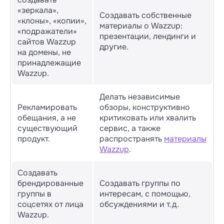
«зеркала»,
Создавать собственные
«клоны», «копии»,
материалы о Wazzup:
«подражатели»
презентации, лендинги и
сайтов Wazzup
другие.
на домены, не
принадлежащие
Wazzup.
Делать независимые
Рекламировать
обзоры, конструктивно
обещания, а не
критиковать или хвалить
существующий
сервис, а также
продукт.
распространять
материалы
Wazzup
.
Создавать
брендированные
Создавать группы по
группы в
интересам, с помощью,
соцсетях от лица
обсуждениями и т.д.
Wazzup.